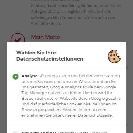
Führungskräfteentwicklung bis hin zu persönlichen
Anliegen. Zusätzlich begleite ich Mitarbeiter in
schwierigen Situationen und trainiere achtsame
Kommunikation.
Mein Motto
Unser Gehirn ist auf Selbsterhaltung programmiert,
nicht auf Selbsterkenntnis. (Denter)
Wählen Sie Ihre
Datenschutzeinstellungen
Analyse
Sie unterstützen uns bei der Verbesserung
unseres Services und unserer Webseite indem Sie
uns gestatten, Google Analytics sowie den Google
Tag Manager nutzen zu dürfen. Hierbei wird Ihr
Besuch auf unserer Webseite durch Google gezählt
und dafür erforderliche Cookies lokal bei Ihnen im
Browser gespeichert. Weitere Informationen
entnehmen Sie bitte unserer Datenschutzseite.