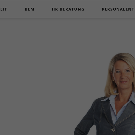
EIT
BEM
HR BERATUNG
PERSONALEN
BEM à la Clarzeit
HR Beratung a la Clarzeit
Personalentwickl
BEM Seminare - Ausbildung - Supervision
Telefonisches C
Ausbildung zum BEM-Fallmanager (m/w/d)
Telefonisches C
BEM-Supervision
Telefonisches