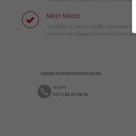
Mein Motto
"Gücklich ist, wer es schafft, sich weder v
noch von der eigenen Ohnmacht leiten zu l
UNSERE KONTAKTDATEN FÜR SIE
TELEFON
0211|83 83 20-50