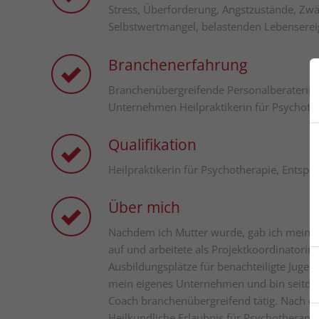
Stress, Über­for­de­rung, Angst­zu­stän­de, Zw
Selbst­wert­man­gel, be­last­en­den Le­bens­er­
Branchenerfahrung
Branchenübergreifende Personalberaterin
Unternehmen Heilpraktikerin für Psychothe
Qualifikation
Heilpraktikerin für Psychotherapie, Entsp
Über mich
Nachdem ich Mutter wurde, gab ich mein
auf und arbeitete als Projektkoordinatorin 
Ausbildungsplätze für benachteiligte Jugen
mein eigenes Unternehmen und bin seitdem
Coach branchenübergreifend tätig. Nach e
Heilkundliche Erlaubnis für Psychotherapie