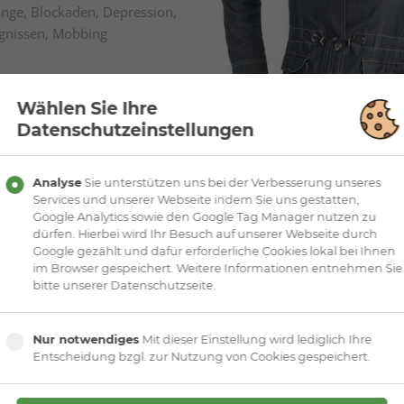
än­ge, Block­aden, De­press­ion,
eig­nissen, Mobbing
Wählen Sie Ihre
 und Coach im eigenen
Datenschutzeinstellungen
rapie in eigener Praxis
Analyse
Sie unterstützen uns bei der Verbesserung unseres
Services und unserer Webseite indem Sie uns gestatten,
annungstrainerin und Coach
Google Analytics sowie den Google Tag Manager nutzen zu
dürfen. Hierbei wird Ihr Besuch auf unserer Webseite durch
Google gezählt und dafür erforderliche Cookies lokal bei Ihnen
im Browser gespeichert. Weitere Informationen entnehmen Sie
bitte unserer Datenschutzseite.
en Beruf im Hotelmanagement
für die Schaffung zusätzlicher
KONT
dliche. 2004 gründete ich
Nur notwendiges
Mit dieser Einstellung wird lediglich Ihre
 als Personalberaterin und
Entscheidung bzgl. zur Nutzung von Cookies gespeichert.
inem Studium erwarb ich die
.