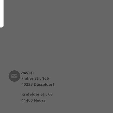
ANSCHRIFT
Fleher Str. 166
40223 Düsseldorf
Krefelder Str. 68
41460 Neuss