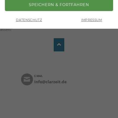
DATENSCHUTZ
IMPRESSUM
on der Macht der anderen,
assen!"
E-MAIL
info@clarzeit.de