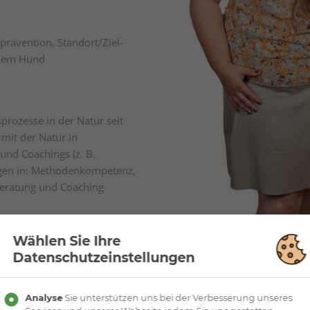
­präven­tion, Stand­ort­/Ziel­
 dem Hund
sprozesse in der Natur seit
mit der Natur in
nd Coachings (z. B.
gen in: Methodenkompetenz,
eratung und Coaching
Wählen Sie Ihre
KONT
r, Coach, Consultant,
Datenschutzeinstellungen
, Tiergestütztes Coaching mit
Unternehmensberatung Nägele
g, Organisation des Kongresses
Analyse
Sie unterstützen uns bei der Verbesserung unseres