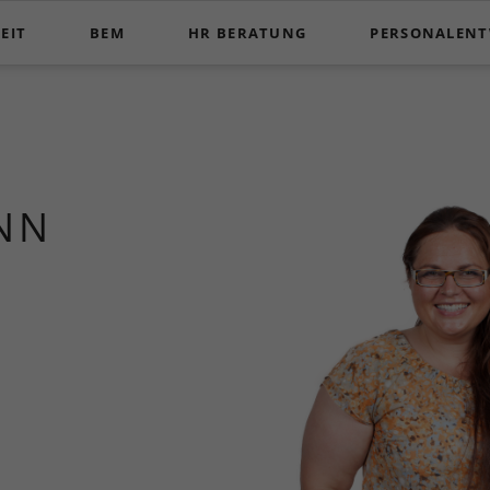
EIT
BEM
HR BERATUNG
PERSONALEN
BEM à la Clarzeit
HR Beratung a la Clarzeit
Personalentwickl
BEM Seminare - Ausbildung - Supervision
Telefonisches C
Ausbildung zum BEM-Fallmanager (m/w/d)
Telefonisches C
NN
BEM-Supervision
Telefonisches