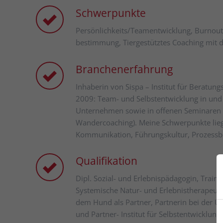
Schwerpunkte
Per­sön­lich­keits­/Team­ent­wick­lung, Burn­out
bestimmung, Tier­gestütztes Coaching mit
Branchenerfahrung
Inhaberin von Sispa – Institut für Beratung
2009: Team- und Selbstentwicklung in und 
Unternehmen sowie in offenen Seminaren u
Wandercoaching). Meine Schwerpunkte lie
Kommunikation, Führungskultur, Prozessb
Qualifikation
Dipl. Sozial- und Erlebnispädagogin, Traine
Systemische Natur- und Erlebnistherapeutin
dem Hund als Partner, Partnerin bei der 
und Partner- Institut für Selbstentwicklun